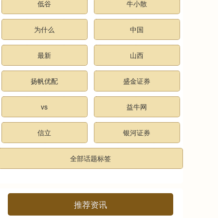
低谷
牛小散
为什么
中国
最新
山西
扬帆优配
盛金证券
vs
益牛网
信立
银河证券
全部话题标签
推荐资讯