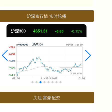
沪深京行情 实时轮播
北证50
1122.88
创
3.42
0.30%
关注 富豪配资