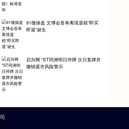
91微操盘 文博会首单离境退税“即买
即退”诞生
启兴网 *ST同洲明日停牌 次日复牌并
撤销退市风险警示
司