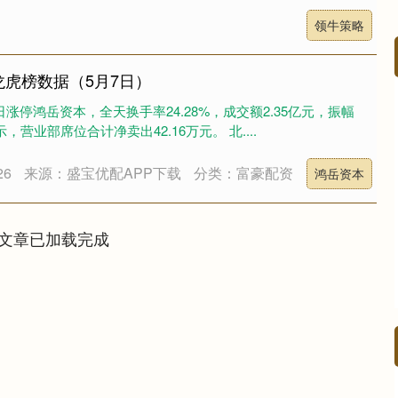
领牛策略
龙虎榜数据（5月7日）
沪深300
4651.31
今日涨停鸿岳资本，全天换手率24.28%，成交额2.35亿元，振幅
.24%
-6.85
-0.15%
示，营业部席位合计净卖出42.16万元。 北....
26
来源：盛宝优配APP下载
分类：富豪配资
鸿岳资本
文章已加载完成