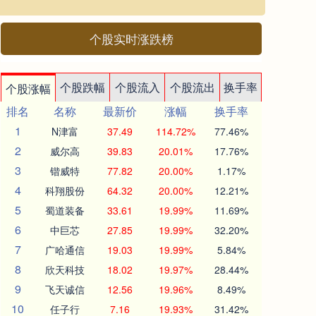
个股实时涨跌榜
个股跌幅
个股流入
个股流出
换手率
个股涨幅
排名
名称
最新价
涨幅
换手率
1
N津富
37.49
114.72%
77.46%
2
威尔高
39.83
20.01%
17.76%
3
锴威特
77.82
20.00%
1.17%
4
科翔股份
64.32
20.00%
12.21%
5
蜀道装备
33.61
19.99%
11.69%
6
中巨芯
27.85
19.99%
32.20%
7
广哈通信
19.03
19.99%
5.84%
8
欣天科技
18.02
19.97%
28.44%
9
飞天诚信
12.56
19.96%
8.49%
10
任子行
7.16
19.93%
31.42%