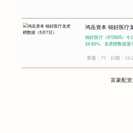
鸿岳资本 锦好医疗
深证成指
14110.12
.92
0.57%
锦好医疗（872925）
-34.08
-0
24.83%。龙虎榜数据显
查看：71
日期：12-
富豪配资