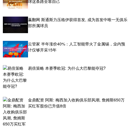
球这条路全靠自己
赢翻网 斯通斯力压格伊获得首发, 成为首发中唯一无俱乐
部所属球员
云管家 半年涨价40%：人工智能带火了金属锡，业内预
计仅够开采15年
易倍策略 本赛季欧冠: 为什么大巴黎能夺冠?
金鼎配资 阿斯: 梅西加入收购俱乐部风潮, 詹姆斯650万
买红军股份已升值8倍