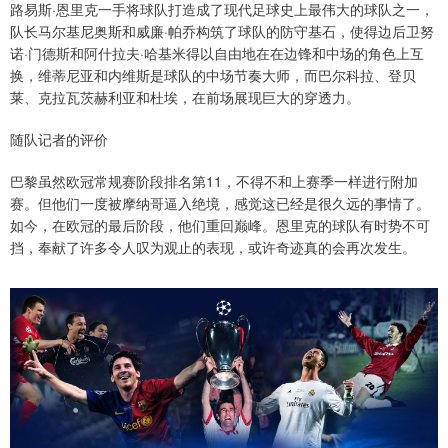
路易斯·恩里克一手将球队打造成了现代足球史上最伟大的球队之一，
队长马尔基尼奥斯和威廉·帕乔构筑了球队的防守基石，使得边后卫努
诺·门德斯和阿什拉夫·哈基米得以自由地在在边锋和中场的角色上互
换，维蒂尼亚和内维斯是球队的中场节奏大师，而巴尔科拉、登贝
莱、克拉瓦茨赫利亚和杜埃，在前场展现巨大的穿透力。
随队记者的评价
巴黎虽然欧冠常规赛阶段排名第11，不得不和上赛季一样进行附加
赛。但他们一度被摩纳哥逼入绝境，感觉这已经是很久远的事情了。
如今，在欧冠的最后阶段，他们重回巅峰。恩里克的球队有时势不可
挡，奉献了许多令人叹为观止的表现，或许奇迹真的会再次发生。