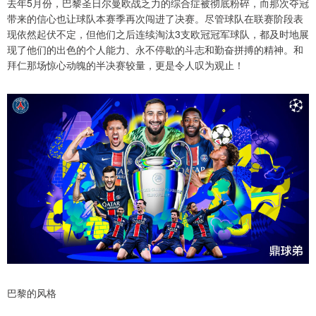
去年5月份，巴黎圣日尔曼欧战乏力的综合症被彻底粉碎，而那次夺冠
带来的信心也让球队本赛季再次闯进了决赛。尽管球队在联赛阶段表
现依然起伏不定，但他们之后连续淘汰3支欧冠冠军球队，都及时地展
现了他们的出色的个人能力、永不停歇的斗志和勤奋拼搏的精神。和
拜仁那场惊心动魄的半决赛较量，更是令人叹为观止！
巴黎的风格