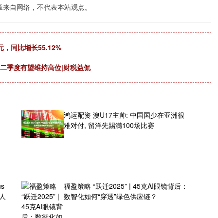
章来自网络，不代表本站观点。
，同比增长55.12%
，二季度有望维持高位|财税益侃
鸿运配资 澳U17主帅: 中国国少在亚洲很
难对付, 留洋先踢满100场比赛
s
福盈策略 “跃迁2025” | 45克AI眼镜背后：
人
数智化如何“穿透”绿色供应链？