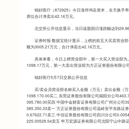
深证成指
14311.01
.68
1.02%
200.89
1
锦好医疗（872925）今日涨停鸿岳资本，全天换手率24
席位合计净卖出42.16万元。
北交所公开信息显示，当日该股因日涨跌幅达到29.96%
证券时报·数据宝统计显示，上榜的前五大买卖营业部合计成
额为3005.21万元，合计净卖出42.16万元。
具体来看，今日上榜营业部中，第一大买入营业部为上
1098.17万元，第一大卖出营业部为方正证券股份有限公
锦好医疗5月7日交易公开信息
买/卖会员营业部名称买入金额（万元）卖出金额（万元
1098.170.00买二 东莞证券股份有限公司揭阳分公司46
395.780.00买四 中国中金财富证券有限公司广州分公司
385.350.33卖一 方正证券股份有限公司温岭安平东路证
0.67622.71卖三 中信证券股份有限公司四川分公司0.
225.00528.54卖五 申万宏源证券有限公司沈阳宁山中路证