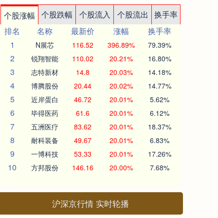
个股跌幅
个股流入
个股流出
换手率
个股涨幅
排名
名称
最新价
涨幅
换手率
1
N展芯
116.52
396.89%
79.39%
2
锐翔智能
110.02
20.21%
16.80%
3
志特新材
14.8
20.03%
14.18%
4
博腾股份
20.44
20.02%
14.77%
5
近岸蛋白
46.72
20.01%
5.62%
6
毕得医药
61.6
20.01%
6.12%
7
五洲医疗
83.62
20.01%
18.37%
8
耐科装备
49.67
20.01%
6.83%
9
一博科技
53.33
20.01%
17.26%
10
方邦股份
146.16
20.00%
7.68%
沪深京行情 实时轮播