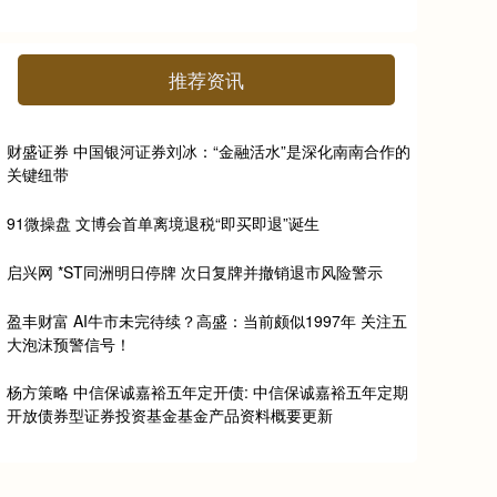
推荐资讯
财盛证券 中国银河证券刘冰：“金融活水”是深化南南合作的
关键纽带
91微操盘 文博会首单离境退税“即买即退”诞生
启兴网 *ST同洲明日停牌 次日复牌并撤销退市风险警示
盈丰财富 AI牛市未完待续？高盛：当前颇似1997年 关注五
大泡沫预警信号！
杨方策略 中信保诚嘉裕五年定开债: 中信保诚嘉裕五年定期
开放债券型证券投资基金基金产品资料概要更新