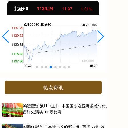
北证50
1134.24
创
11.37
1.01%
热点资讯
鸿运配资 澳U17主帅: 中国国少在亚洲很难对付,
留洋先踢满100场比赛
华泰优配 说日本球员长的都很像, 范德法特: 这