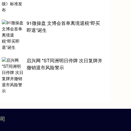
91微操盘 文博会首单离境退税“即买
即退”诞生
启兴网 *ST同洲明日停牌 次日复牌并
撤销退市风险警示
司