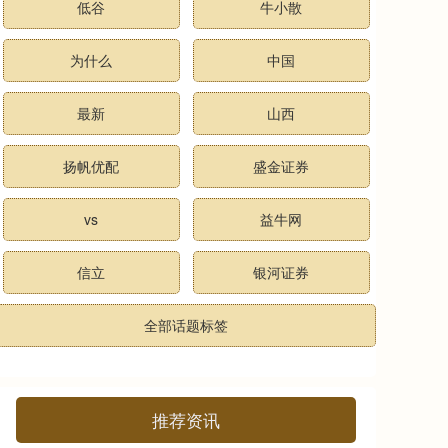
低谷
牛小散
为什么
中国
最新
山西
扬帆优配
盛金证券
vs
益牛网
信立
银河证券
全部话题标签
推荐资讯