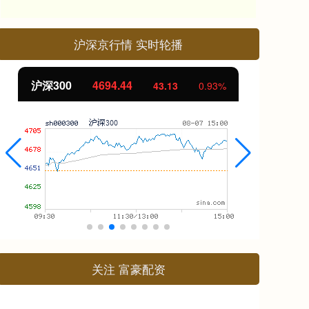
沪深京行情 实时轮播
沪深300
4694.44
北
43.13
0.93%
关注 富豪配资