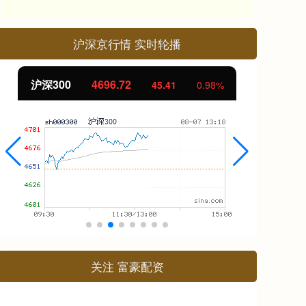
沪深京行情 实时轮播
北证50
1131.37
创
8.49
0.76%
关注 富豪配资