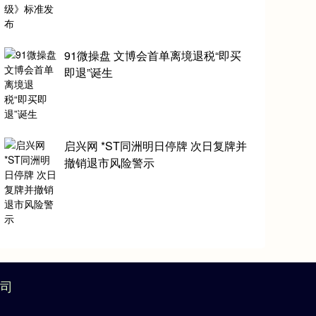
91微操盘 文博会首单离境退税“即买
即退”诞生
启兴网 *ST同洲明日停牌 次日复牌并
撤销退市风险警示
司