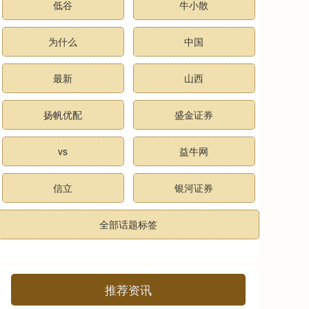
低谷
牛小散
为什么
中国
最新
山西
扬帆优配
盛金证券
vs
益牛网
信立
银河证券
全部话题标签
推荐资讯