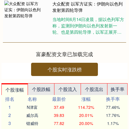
大众配资 以军方证实：伊朗向以色列
发射第四轮导弹
当地时间6月14日凌晨，据以色列军方
称，监测到伊朗向以色列发射新一
轮、也是第四轮导弹，以军正展开拦
截大众配资，以色列北部多地响起防
空警报。 按以色列军方的说法，....
富豪配资文章已加载完成
个股实时涨跌榜
个股跌幅
个股流入
个股流出
换手率
个股涨幅
排名
名称
最新价
涨幅
换手率
1
N津富
37.49
114.72%
77.46%
2
威尔高
39.83
20.01%
17.76%
3
锴威特
77.82
20.00%
1.17%