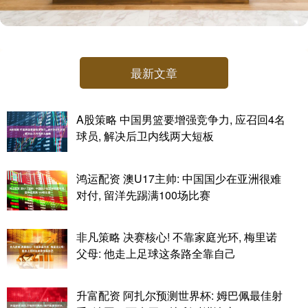
最新文章
A股策略 中国男篮要增强竞争力, 应召回4名
球员, 解决后卫内线两大短板
鸿运配资 澳U17主帅: 中国国少在亚洲很难
对付, 留洋先踢满100场比赛
非凡策略 决赛核心! 不靠家庭光环, 梅里诺
父母: 他走上足球这条路全靠自己
升富配资 阿扎尔预测世界杯: 姆巴佩最佳射