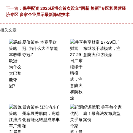
下一篇：
保宇配资 2025碳博会首次设立“两新·焕新”专区和民营经
济专区 多家企业展示最新降碳技术
相关文章
易倍策略 本赛季欧
共享财富 27-29日广
冠: 为什么大巴黎能
东继续干晴模式，注
夺冠?
意防火和防秋燥
景逸策略 江淮汽车广
纪源优配 关乎每个家
州车展秀肌肉，高端
庭！最高法发布典型
化智能化转型成果丰
案例
硕