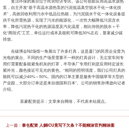
复洁环保的展台位于民营经济专区。该公司创新应用高温水源热
泵，自主开发“基于高温水源热泵的污泥低温真空脱水干化一体化技
术”，高效回收利用污水中低品位热能，为污泥脱水干化一体化设备提
供干化所需热源，实现了污水的能源化，一次性大幅降低污泥含水
率，降低污泥热干化的热源温度及汽化温度，相比传统的脱水＋干
化“两段式”工艺，单位运行成本及能耗可降低30%左右，显著减少碳
排放。
在碳博会N2场馆一角展出了许多灯具，这是厦门的民营企业普为
光电的展台。不同的生产场景需要不一样的灯具设计，无尘室车间专
用灯需要配备能避免积灰的灯罩，半导体厂专用灯则是应用特定波长
紫外光，颜色接近可见光的黄色。“相同的照明强度，我们公司灯具的
能耗可以减少40%～50%。国内的订单主要是服务中国烟草等大型的
产业园，大部分订单还是来自德国和日本”。公司的销售孙博逊向记者
介绍。
富豪配资提示：文章来自网络，不代表本站观点。
上一篇：
泰仓配资 人躺ICU竟写下欠条？不能糊涂官判糊涂案