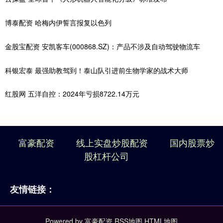
博泰配资 哈梅内伊誓言报复以色列
金股宝配资 安凯客车(000868.SZ)：产品不涉及自动驾驶物流车
科银宏泰 最强助教驾到！泰山队引进前生物学家的战术大师
红股网 五洋自控：2024年亏损8722.14万元
富豪配资
线上实盘炒股配资
国内股票炒
股杠杆公司
友情链接：
Powered by
富豪配资
RSS地图
HTML地图